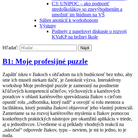
C3: UNIPOC – ako podporiť
stredoškolákov so znevýhodnením a
umožniť im štúdium na VŠ
Súhrn anotácií k workshopom
Výstupy
Podnety z panelovej diskusie o rozvoji
KVaKP na bežnej škole
Hľadať:
B1: Moje profesijné puzzle
Zapáliť iskru v žiakoch s ohľadom na ich budúcnosť bez toho, aby
sme ich museli niekam tlačiť, je častokrát výzva. Interaktívny
workshop Moje profesijné puzzle je zameraný na posilnenie
kľúčových kompetencií učiteľov, výchovných a kariérových
poradcov v oblasti kariérového sprevádzania žiakov s cieľom
opustiť rolu „odborníka, ktorý radí“ a osvojiť si rolu mentora a
facilitátora, ktorý pomáha žiakovi objavovať jeho vlastný potenciál.
Zameriame sa na rozvoj kariérového myslenia u žiakov pomocou
konkrétnych praktických nástrojov pre okamžitú aplikáciu v triede,
aj u jednotlivcov. Uvedieme si aj príklady vhodných reakcií na
„náročné“ odpovede žiakov, typu – neviem, je mi to jedno, to je
nuda.