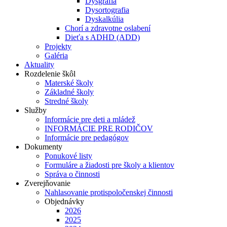
Dysgrafia
Dysortografia
Dyskalkúlia
Chorí a zdravotne oslabení
Dieťa s ADHD (ADD)
Projekty
Galéria
Aktuality
Rozdelenie škôl
Materské školy
Základné školy
Stredné školy
Služby
Informácie pre deti a mládež
INFORMÁCIE PRE RODIČOV
Informácie pre pedagógov
Dokumenty
Ponukové listy
Formuláre a žiadosti pre školy a klientov
Správa o činnosti
Zverejňovanie
Nahlasovanie protispoločenskej činnosti
Objednávky
2026
2025