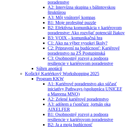
poradenstve
A2: Intervízna skupina s bálintovskou
štruktúrou
A3: Môj vnútorný kompas
B1: Moje profesijné puzzle
B2: Efektívna komunikácia v kariérovom
poradenstve: Ako rozvíjať potenciál žiakov
B3: VOIX – komunikačná hra
C1: Ako na výber vysokej školy?
C2: Pripravení na budúcnosť: Kariérové
poradenstvo na ZŠ Postupimská
C3: Osobnostný rozvoj a podpora
resiliencie v kariérovom poradenstve
Súhrn anotácií
Košický Kariérkový Workshopping 2025
Program KKW
A1: Kariérové poradenstvo ako súčasť
iniciatívy Pathways (spolupráca UNICEF
a Mareena MNO)
A2: Zelené kariérové poradenstvo
A3: adótem a ťsončurz ,jortsán oka
AIXELFER
B1: Osobnostný rozvoj a podpora
resiliencie v kariérovom poradenstve
B2: Ja a moja budúcnosť