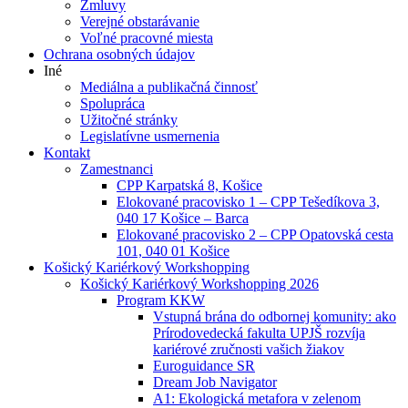
Zmluvy
Verejné obstarávanie
Voľné pracovné miesta
Ochrana osobných údajov
Iné
Mediálna a publikačná činnosť
Spolupráca
Užitočné stránky
Legislatívne usmernenia
Kontakt
Zamestnanci
CPP Karpatská 8, Košice
Elokované pracovisko 1 – CPP Tešedíkova 3,
040 17 Košice – Barca
Elokované pracovisko 2 – CPP Opatovská cesta
101, 040 01 Košice
Košický Kariérkový Workshopping
Košický Kariérkový Workshopping 2026
Program KKW
Vstupná brána do odbornej komunity: ako
Prírodovedecká fakulta UPJŠ rozvíja
kariérové zručnosti vašich žiakov
Euroguidance SR
Dream Job Navigator
A1: Ekologická metafora v zelenom