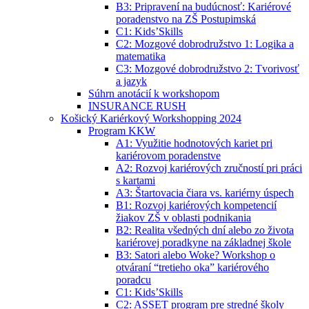
B3: Pripravení na budúcnosť: Kariérové
poradenstvo na ZŠ Postupimská
C1: Kids’Skills
C2: Mozgové dobrodružstvo 1: Logika a
matematika
C3: Mozgové dobrodružstvo 2: Tvorivosť
a jazyk
Súhrn anotácií k workshopom
INSURANCE RUSH
Košický Kariérkový Workshopping 2024
Program KKW
A1: Využitie hodnotových kariet pri
kariérovom poradenstve
A2: Rozvoj kariérových zručností pri práci
s kartami
A3: Štartovacia čiara vs. kariérny úspech
B1: Rozvoj kariérových kompetencií
žiakov ZŠ v oblasti podnikania
B2: Realita všedných dní alebo zo života
kariérovej poradkyne na základnej škole
B3: Satori alebo Woke? Workshop o
otváraní “tretieho oka” kariérového
poradcu
C1: Kids’Skills
C2: ASSET program pre stredné školy