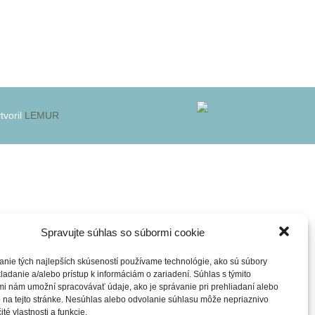
MPA)
EJNÉ OBSTARÁVANIE
VÝSTUPY
2023
2024
PODNETY 
A3: ADÓT
KARTAMI
DISKUSIE 
,JORTSÁN 
NA BEŽNE
G
NÉ PRACOVNÉ MIESTA
2022
2023
A3: ŠTART
O
B1: OSOB
KARIÉRNY
RE DETI V
PODPORA R
2021
2022
VEKU PODĽA
KARIÉROV
B1: ROZV
A
KOMPETENC
2020
2021
tvoril
LEMUR
B2: JA A 
OBLASTI P
G
O
2019
2020
RE DETI V
B3: PRIPR
B2: REALI
VEKU PODĽA
BUDÚCNOS
ALEBO ZO 
2018
2019
RAFÉMOVA
PORADENS
PORADKYN
POSTUPIM
ŠKOLE
2017
2018
C1: KIDS’S
B3: SATOR
Spravujte súhlas so súbormi cookie
WORKSHOP
2016
2017
“TRETIEHO
anie tých najlepších skúseností používame technológie, ako sú súbory
C2: MOZG
KARIÉROV
ladanie a/alebo prístup k informáciám o zariadení. Súhlas s týmito
DOBRODRU
2015
2016
i nám umožní spracovávať údaje, ako je správanie pri prehliadaní alebo
MATEMATI
 na tejto stránke. Nesúhlas alebo odvolanie súhlasu môže nepriaznivo
C1: KIDS’S
ité vlastnosti a funkcie.