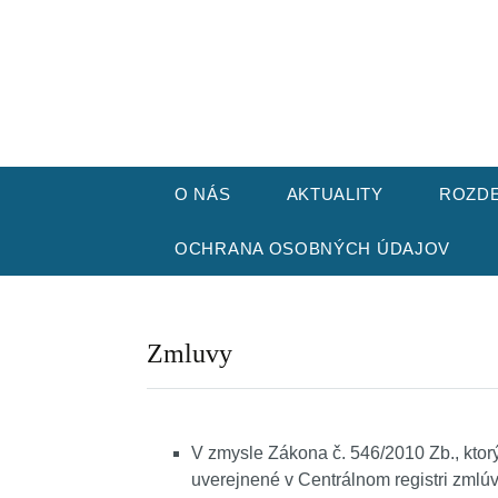
VITAJTE NA NAŠEJ STRÁNKE
CPP Karpat
Skip
O NÁS
AKTUALITY
ROZDE
to
content
ORGANIZAČNÁ ŠTRUKTÚRA
OCHRANA OSOBNÝCH ÚDAJOV
MATER
KARIÉROVÉ PORADENSTVO
ZÁKLA
Zmluvy
ŠPECIÁLNOPEDAGOGICKÉ
STRED
PORADENSTVO
PROJEKTY
V zmysle Zákona č. 546/2010 Zb., ktorý
uverejnené v Centrálnom registri zmlú
GALÉRIA