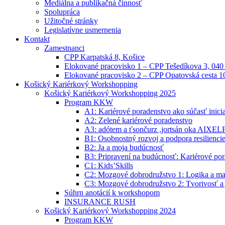
Mediálna a publikačná činnosť
Spolupráca
Užitočné stránky
Legislatívne usmernenia
Kontakt
Zamestnanci
CPP Karpatská 8, Košice
Elokované pracovisko 1 – CPP Tešedíkova 3, 040
Elokované pracovisko 2 – CPP Opatovská cesta 1
Košický Kariérkový Workshopping
Košický Kariérkový Workshopping 2025
Program KKW
A1: Kariérové poradenstvo ako súčasť ini
A2: Zelené kariérové poradenstvo
A3: adótem a ťsončurz ,jortsán oka AIXE
B1: Osobnostný rozvoj a podpora resilienci
B2: Ja a moja budúcnosť
B3: Pripravení na budúcnosť: Kariérové po
C1: Kids’Skills
C2: Mozgové dobrodružstvo 1: Logika a ma
C3: Mozgové dobrodružstvo 2: Tvorivosť a
Súhrn anotácií k workshopom
INSURANCE RUSH
Košický Kariérkový Workshopping 2024
Program KKW