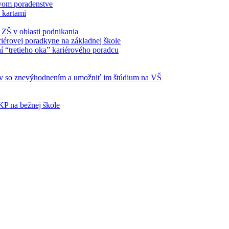
ovom poradenstve
s kartami
ZŠ v oblasti podnikania
riérovej poradkyne na základnej škole
 “tretieho oka” kariérového poradcu
v so znevýhodnením a umožniť im štúdium na VŠ
KP na bežnej škole