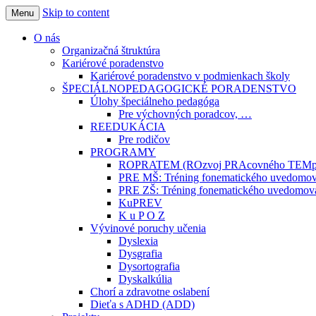
Skip to content
Menu
Vitajte na našej stránke
CPP Karpatská 8, Košice
O nás
Organizačná štruktúra
Kariérové poradenstvo
Kariérové poradenstvo v podmienkach školy
ŠPECIÁLNOPEDAGOGICKÉ PORADENSTVO
Úlohy špeciálneho pedagóga
Pre výchovných poradcov, …
REEDUKÁCIA
Pre rodičov
PROGRAMY
ROPRATEM (ROzvoj PRAcovného TEMp
PRE MŠ: Tréning fonematického uvedomovan
PRE ZŠ: Tréning fonematického uvedomovan
KuPREV
K u P O Z
Vývinové poruchy učenia
Dyslexia
Dysgrafia
Dysortografia
Dyskalkúlia
Chorí a zdravotne oslabení
Dieťa s ADHD (ADD)