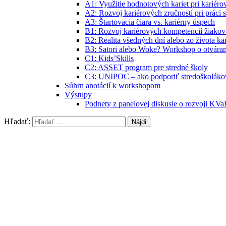
A1: Využitie hodnotových kariet pri kariér
A2: Rozvoj kariérových zručností pri práci 
A3: Štartovacia čiara vs. kariérny úspech
B1: Rozvoj kariérových kompetencií žiakov 
B2: Realita všedných dní alebo zo života ka
B3: Satori alebo Woke? Workshop o otváraní
C1: Kids’Skills
C2: ASSET program pre stredné školy
C3: UNIPOC – ako podporiť stredoškoláko
Súhrn anotácií k workshopom
Výstupy
Podnety z panelovej diskusie o rozvoji KVa
Hľadať: