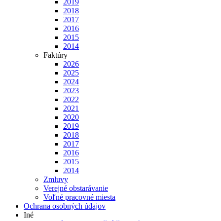
2019
2018
2017
2016
2015
2014
Faktúry
2026
2025
2024
2023
2022
2021
2020
2019
2018
2017
2016
2015
2014
Zmluvy
Verejné obstarávanie
Voľné pracovné miesta
Ochrana osobných údajov
Iné