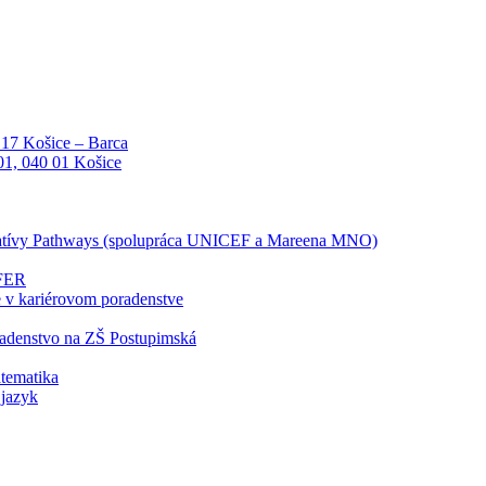
 17 Košice – Barca
01, 040 01 Košice
ciatívy Pathways (spolupráca UNICEF a Mareena MNO)
LFER
e v kariérovom poradenstve
radenstvo na ZŠ Postupimská
tematika
 jazyk