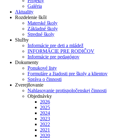
Projekty
Galéria
Aktuality
Rozdelenie škôl
Materské školy
Základné školy
Stredné školy
Služby
Informácie pre deti a mládež
INFORMÁCIE PRE RODIČOV
Informácie pre pedagógov
Dokumenty
Ponukové listy
Formuláre a žiadosti pre školy a klientov
Správa o činnosti
Zverejňovanie
Nahlasovanie protispoločenskej činnosti
Objednávky
2026
2025
2024
2023
2022
2021
2020