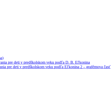
a)
ia pre deti v predškolskom veku podľa D. B. Eľkonina
ia pre deti v predškolskom veku podľa Eľkonina 2 – grafémova časť