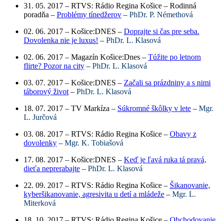
31. 05. 2017 – RTVS: Rádio Regina Košice – Rodinná
poradňa –
Problémy tínedžerov
–
PhDr. P. Némethová
02. 06. 2017 – Košice:DNES –
Doprajte si čas pre seba.
Dovolenka nie je luxus!
–
PhDr. L. Klasová
02. 06. 2017 – Magazín Košice:Dnes –
Túžite po letnom
flirte? Pozor na city
–
PhDr. L. Klasová
03. 07. 2017 – Košice:DNES –
Začali sa prázdniny a s nimi
táborový život
–
PhDr. L. Klasová
18. 07. 2017 – TV Markíza –
Súkromné škôlky v lete
–
Mgr.
L. Jurčová
03. 08. 2017 – RTVS: Rádio Regina Košice –
Obavy z
dovolenky
–
Mgr. K. Tobiašová
17. 08. 2017 – Košice:DNES –
Keď je ľavá ruka tá pravá,
dieťa neprerabajte
–
PhDr. L. Klasová
22. 09. 2017 – RTVS: Rádio Regina Košice –
Šikanovanie,
kyberšikanovanie, agresivita u detí a mládeže
–
Mgr. L.
Miterková
18. 10. 2017 – RTVS: Rádio Regina Košice –
Obchodovanie