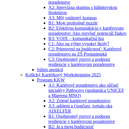
poradenstve
A2: Intervízna skupina s bálintovskou
štruktúrou
A3: Môj vnútorný kompas
B1: Moje profesijné puzzle
B2: Efektívna komunikácia v kariérovom
poradenstve: Ako rozvíjať potenciál žiakov
B3: VOIX – komunikačná hra
C1: Ako na výber vysokej školy?
C2: Pripravení na budúcnosť: Kariérové
poradenstvo na ZŠ Postupimská
C3: Osobnostný rozvoj a podpora
resiliencie v kariérovom poradenstve
Súhrn anotácií
Košický Kariérkový Workshopping 2025
Program KKW
A1: Kariérové poradenstvo ako súčasť
iniciatívy Pathways (spolupráca UNICEF
a Mareena MNO)
A2: Zelené kariérové poradenstvo
A3: adótem a ťsončurz ,jortsán oka
AIXELFER
B1: Osobnostný rozvoj a podpora
resiliencie v kariérovom poradenstve
B2: Ja a moja budúcnosť