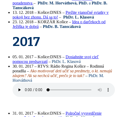
poradenstva
–
PhDr. M. Horváthová, PhD.
a
PhDr. B.
Tanscáková
13. 12. 2018 – Košice:DNES –
Prežite vianočné sviatky v
pokoji bez zhonu. Dá sa to!
–
PhDr. L. Klasová
23. 12. 2018 – KORZÁR Košice –
Idea o darčekoch od
Ježiška je dobrá
–
PhDr. B. Tanscáková
2017
05. 01. 2017 – Košice:DNES –
Dosiahnite svoj cieľ
pomocou predsavzatí
–
PhDr. L. Klasová
30. 01. 2017 – RTVS: Rádio Regina Košice – Rodinná
poradňa –
Ako motivovať deti učiť sa predmety, o kt. nemajú
záujem? Ak sa nechcú učiť, prečo je to tak?
–
PhDr. M.
Horváthová
31. 01. 2017 – Košice:DNES –
Polročné vysvedčenie