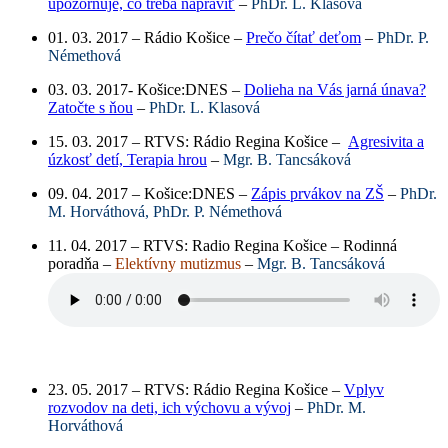
upozorňuje, čo treba napraviť
–
PhDr. L. Klasová
01. 03. 2017 – Rádio Košice –
Prečo čítať deťom
–
PhDr. P.
Némethová
03. 03. 2017- Košice:DNES –
Dolieha na Vás jarná únava?
Zatočte s ňou
–
PhDr. L. Klasová
15. 03. 2017 – RTVS: Rádio Regina Košice –
Agresivita a
úzkosť detí, Terapia hrou
–
Mgr. B. Tancsáková
09. 04. 2017 – Košice:DNES –
Zápis prvákov na ZŠ
–
PhDr.
M. Horváthová, PhDr. P. Némethová
11. 04. 2017 – RTVS: Radio Regina Košice – Rodinná
poradňa –
Elektívny mutizmus
–
Mgr. B. Tancsáková
23. 05. 2017 – RTVS: Rádio Regina Košice –
Vplyv
rozvodov na deti, ich výchovu a vývoj
–
PhDr. M.
Horváthová