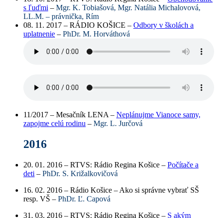
s ľuďmi
–
Mgr. K. Tobiašová, Mgr. Natália Michalovová,
LL.M. – právnička, Rím
08. 11. 2017 – RÁDIO KOŠICE –
Odbory v školách a
uplatnenie
–
PhDr. M. Horváthová
11/2017 – Mesačník LENA –
Neplánujme Vianoce samy,
zapojme celú rodinu
–
Mgr. L. Jurčová
2016
20. 01. 2016 – RTVS: Rádio Regina Košice –
Počítače a
deti
–
PhDr. S. Križalkovičová
16. 02. 2016 – Rádio Košice –
Ako si správne vybrať SŠ
resp. VŠ
–
PhDr. Ľ. Capová
31. 03. 2016 – RTVS: Rádio Regina Košice –
S akým