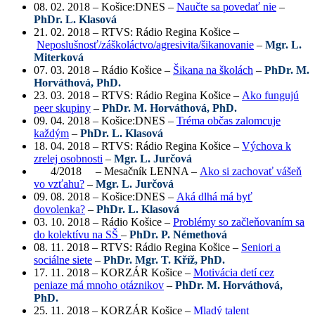
08. 02. 2018 – Košice:DNES –
Naučte sa povedať nie
–
PhDr. L. Klasová
21. 02. 2018 – RTVS: Rádio Regina Košice –
Neposlušnosť/záškoláctvo/agresivita/šikanovanie
–
Mgr. L.
Miterková
07. 03. 2018 – Rádio Košice –
Šikana na školách
–
PhDr. M.
Horváthová, PhD.
23. 03. 2018 – RTVS: Rádio Regina Košice –
Ako fungujú
peer skupiny
–
PhDr. M. Horváthová, PhD.
09. 04. 2018 – Košice:DNES –
Tréma občas zalomcuje
každým
–
PhDr. L. Klasová
18. 04. 2018 – RTVS: Rádio Regina Košice –
Výchova k
zrelej osobnosti
–
Mgr. L. Jurčová
4/2018 – Mesačník LENNA –
Ako si zachovať vášeň
vo vzťahu?
–
Mgr. L. Jurčová
09. 08. 2018 – Košice:DNES –
Aká dlhá má byť
dovolenka?
–
PhDr. L. Klasová
03. 10. 2018 – Rádio Košice –
Problémy so začleňovaním sa
do kolektívu na SŠ
–
PhDr. P. Némethová
08. 11. 2018 – RTVS: Rádio Regina Košice –
Seniori a
sociálne siete
–
PhDr. Mgr. T. Kříž, PhD.
17. 11. 2018 – KORZÁR Košice –
Motivácia detí cez
peniaze má mnoho otáznikov
–
PhDr. M. Horváthová,
PhD.
25. 11. 2018 – KORZÁR Košice –
Mladý talent