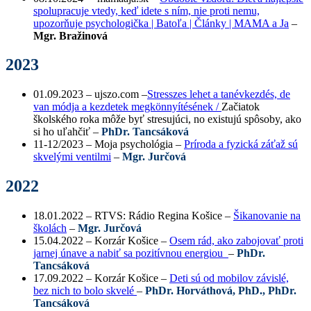
spolupracuje vtedy, keď idete s ním, nie proti nemu,
upozorňuje psychologička | Batoľa | Články | MAMA a Ja
–
Mgr. Bražinová
2023
01.09.2023 – ujszo.com –
Stresszes lehet a tanévkezdés, de
van módja a kezdetek megkönnyítésének /
Začiatok 
školského roka môže byť stresujúci, no existujú spôsoby, ako 
si ho uľahčiť – 
PhDr. Tancsáková
11-12/2023 – Moja psychológia –
Príroda a fyzická záťaž sú
skvelými ventilmi
–
Mgr. Jurčová
2022
18.01.2022 – RTVS: Rádio Regina Košice –
Šikanovanie na
školách
–
Mgr. Jurčová
15.04.2022 – Korzár Košice –
Osem rád, ako zabojovať proti
jarnej únave a nabiť sa pozitívnou energiou
–
PhDr.
Tancsáková
17.09.2022 – Korzár Košice –
Deti sú od mobilov závislé,
bez nich to bolo skvelé
–
PhDr. Horváthová, PhD., PhDr.
Tancsáková