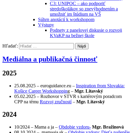
C3: UNIPOC – ako podporiť
stredoškolákov so znevýhodnením a
umožniť im štúdium na VŠ
Súhrn anotácií k workshopom
Výstupy
Podnety z panelovej diskusie o rozvoji
KVaKP na bežnej škole
Hľadať:
Mediálna a publikačná činnosť
2025
25.08.2025 – euroguidance.eu –
Inspiration from Slovakia:
Košice Career Workshoppin
g –
Mgr. Litavský
05.02.2025 – Rozhovor v STVR s kariérovým poradcom
CPP na tému
Rozvoj zručností
–
Mgr. Litavský
2024
10/2024 – Mama a ja –
Obdobie vzdoru-
Mgr. Bražinová
08.10.2024 – mamaaja.sk –
Obdobie vzdoru: Dieťa najlepšie