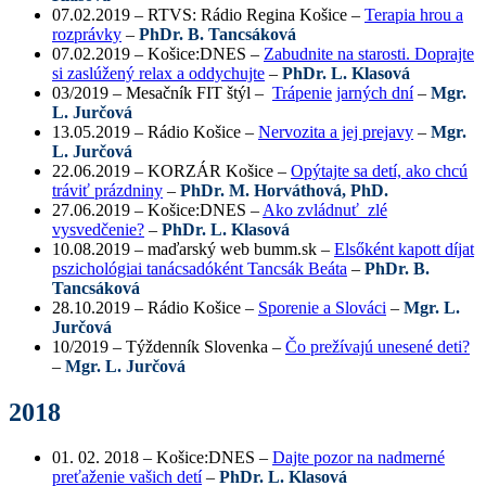
07.02.2019 – RTVS: Rádio Regina Košice –
Terapia hrou a
rozprávky
–
PhDr. B. Tancsáková
07.02.2019 – Košice:DNES –
Zabudnite na starosti. Doprajte
si zaslúžený relax a oddychujte
–
PhDr. L. Klasová
03/2019 – Mesačník FIT štýl –
Trápenie
jarných dní
–
Mgr.
L. Jurčová
13.05.2019 – Rádio Košice –
Nervozita a jej prejavy
–
Mgr.
L. Jurčová
22.06.2019 – KORZÁR Košice –
Opýtajte sa detí, ako chcú
tráviť prázdniny
–
PhDr. M. Horváthová, PhD.
27.06.2019 – Košice:DNES –
Ako zvládnuť zlé
vysvedčenie?
–
PhDr. L. Klasová
10.08.2019 – maďarský web bumm.sk –
Elsőként kapott díjat
pszichológiai tanácsadóként Tancsák Beáta
–
PhDr. B.
Tancsáková
28.10.2019 – Rádio Košice –
Sporenie a Slováci
–
Mgr. L.
Jurčová
10/2019 – Týždenník Slovenka –
Čo prežívajú unesené deti?
–
Mgr. L. Jurčová
2018
01. 02. 2018 – Košice:DNES –
Dajte pozor na nadmerné
preťaženie vašich detí
–
PhDr. L. Klasová