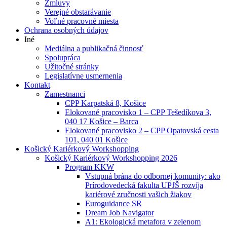
Zmluvy
Verejné obstarávanie
Voľné pracovné miesta
Ochrana osobných údajov
Iné
Mediálna a publikačná činnosť
Spolupráca
Užitočné stránky
Legislatívne usmernenia
Kontakt
Zamestnanci
CPP Karpatská 8, Košice
Elokované pracovisko 1 – CPP Tešedíkova 3,
040 17 Košice – Barca
Elokované pracovisko 2 – CPP Opatovská cesta
101, 040 01 Košice
Košický Kariérkový Workshopping
Košický Kariérkový Workshopping 2026
Program KKW
Vstupná brána do odbornej komunity: ako
Prírodovedecká fakulta UPJŠ rozvíja
kariérové zručnosti vašich žiakov
Euroguidance SR
Dream Job Navigator
A1: Ekologická metafora v zelenom