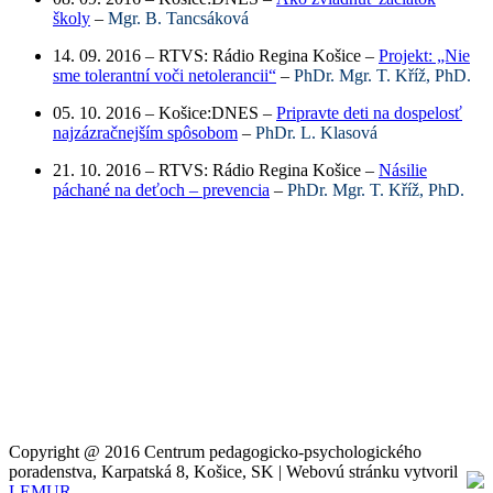
školy
–
Mgr. B. Tancsáková
14. 09. 2016 – RTVS: Rádio Regina Košice –
Projekt: „Nie
sme tolerantní voči netolerancii“
–
PhDr. Mgr. T. Kříž, PhD.
05. 10. 2016 – Košice:DNES –
Pripravte deti na dospelosť
najzázračnejším spôsobom
–
PhDr. L. Klasová
21. 10. 2016 – RTVS: Rádio Regina Košice –
Násilie
páchané na deťoch – prevencia
–
PhDr. Mgr. T. Kříž, PhD.
Copyright @ 2016 Centrum pedagogicko-psychologického
poradenstva, Karpatská 8, Košice, SK | Webovú stránku vytvoril
LEMUR