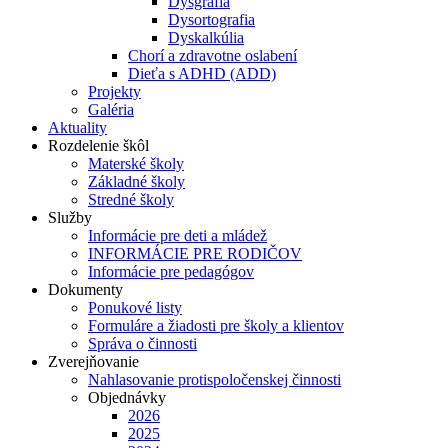
Dysgrafia
Dysortografia
Dyskalkúlia
Chorí a zdravotne oslabení
Dieťa s ADHD (ADD)
Projekty
Galéria
Aktuality
Rozdelenie škôl
Materské školy
Základné školy
Stredné školy
Služby
Informácie pre deti a mládež
INFORMÁCIE PRE RODIČOV
Informácie pre pedagógov
Dokumenty
Ponukové listy
Formuláre a žiadosti pre školy a klientov
Správa o činnosti
Zverejňovanie
Nahlasovanie protispoločenskej činnosti
Objednávky
2026
2025