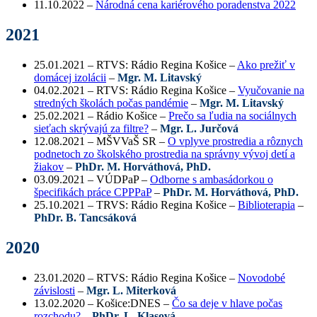
11.10.2022 –
Národná cena kariérového poradenstva 2022
2021
25.01.2021 – RTVS: Rádio Regina Košice –
Ako prežiť v
domácej izolácii
–
Mgr. M. Litavský
04.02.2021 – RTVS: Rádio Regina Košice –
Vyučovanie na
stredných školách počas pandémie
–
Mgr. M. Litavský
25.02.2021 – Rádio Košice –
Prečo sa ľudia na sociálnych
sieťach skrývajú za filtre?
–
Mgr. L. Jurčová
12.08.2021 – MŠVVaŠ SR –
O vplyve prostredia a rôznych
podnetoch zo školského prostredia na správny vývoj detí a
žiakov
–
PhDr. M. Horváthová, PhD.
03.09.2021 – VÚDPaP –
Odborne s ambasádorkou o
špecifikách práce CPPPaP
–
PhDr. M. Horváthová, PhD.
25.10.2021 – TRVS: Rádio Regina Košice –
Biblioterapia
–
PhDr. B. Tancsáková
2020
23.01.2020 – RTVS: Rádio Regina Košice –
Novodobé
závislosti
–
Mgr. L. Miterková
13.02.2020 – Košice:DNES –
Čo sa deje v hlave počas
rozchodu?
–
PhDr. L. Klasová