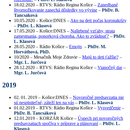
18.02.2020 – RTVS: Rádio Regina Košice –
Zanedbané
štvornožkovanie zanechá dôsledky vo vývine
–
PhDr. B.
Tancsáková
10.05.2020 – Košice:DNES –
Ako na deti počas koronakrízy
–
PhDr. L. Klasová
17.05.2020 – Košice:DNES –
Naštrbené vzťahy, strata
zamestnania, ponorková choroba. Ako to zvládnuť?
–
PhDr.
L. Klasová
28.05.2020 – Rádio Košice –
Emojis
–
PhDr. M.
Horváthová, PhD.
10/2020 – Mesačník Moje Zdravie –
Majú to deti ťažšie?
–
Mgr. L. Jurčová
28.12.2020 – RTVS: Rádio Regina Košice –
Vianočný dar
–
Mgr. L. Jurčová
2019
02. 01. 2019 – Košice:DNES –
Novoročné predsavzatia nie
sú nesplniteľné, záleží len na vás
–
PhDr. L. Klasová
01.02.2019 – RTVS: Rádio Regina Košice –
Vysvedčenie
–
PhDr. B. Tancsáková
12.01.2019 – KORZÁR Košice –
Úspech pri novoročných
predsavzatiach spočíva v príprave a plánovaní
–
PhDr. L.
Klasová