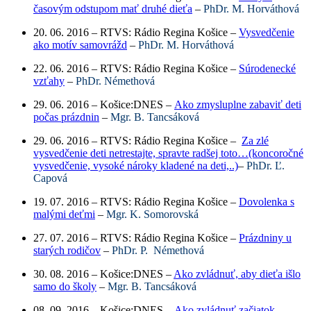
časovým odstupom mať druhé dieťa
–
PhDr. M. Horváthová
20. 06. 2016 – RTVS: Rádio Regina Košice –
Vysvedčenie
ako motív samovrážd
–
PhDr. M. Horváthová
22. 06. 2016 – RTVS: Rádio Regina Košice –
Súrodenecké
vzťahy
–
PhDr. Némethová
29. 06. 2016 – Košice:DNES –
Ako zmysluplne zabaviť deti
počas prázdnin
–
Mgr. B. Tancsáková
29. 06. 2016 – RTVS: Rádio Regina Košice –
Za zlé
vysvedčenie deti netrestajte, spravte radšej toto…(koncoročné
vysvedčenie, vysoké nároky kladené na deti,..)
–
PhDr. Ľ.
Capová
19. 07. 2016 – RTVS: Rádio Regina Košice –
Dovolenka s
malými deťmi
–
Mgr. K. Somorovská
27. 07. 2016 – RTVS: Rádio Regina Košice –
Prázdniny u
starých rodičov
–
PhDr. P. Némethová
30. 08. 2016 – Košice:DNES –
Ako zvládnuť, aby dieťa išlo
samo do školy
–
Mgr. B. Tancsáková
08. 09. 2016 – Košice:DNES –
Ako zvládnuť začiatok