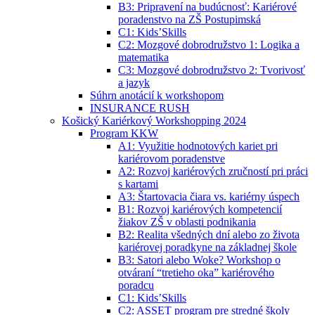
B3: Pripravení na budúcnosť: Kariérové
poradenstvo na ZŠ Postupimská
C1: Kids’Skills
C2: Mozgové dobrodružstvo 1: Logika a
matematika
C3: Mozgové dobrodružstvo 2: Tvorivosť
a jazyk
Súhrn anotácií k workshopom
INSURANCE RUSH
Košický Kariérkový Workshopping 2024
Program KKW
A1: Využitie hodnotových kariet pri
kariérovom poradenstve
A2: Rozvoj kariérových zručností pri práci
s kartami
A3: Štartovacia čiara vs. kariérny úspech
B1: Rozvoj kariérových kompetencií
žiakov ZŠ v oblasti podnikania
B2: Realita všedných dní alebo zo života
kariérovej poradkyne na základnej škole
B3: Satori alebo Woke? Workshop o
otváraní “tretieho oka” kariérového
poradcu
C1: Kids’Skills
C2: ASSET program pre stredné školy