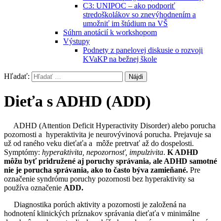
C3: UNIPOC – ako podporiť
stredoškolákov so znevýhodnením a
umožniť im štúdium na VŠ
Súhrn anotácií k workshopom
Výstupy
Podnety z panelovej diskusie o rozvoji
KVaKP na bežnej škole
Hľadať:
Dieťa s ADHD (ADD)
ADHD (Attention Deficit Hyperactivity Disorder) alebo porucha
pozornosti a hyperaktivita je neurovývinová porucha. Prejavuje sa
už od raného veku dieťaťa a môže pretrvať až do dospelosti.
Symptómy:
hyperaktivita, nepozornosť, impulzivita
.
K ADHD
môžu byť pridružené aj poruchy správania, ale ADHD samotné
nie je porucha správania, ako to často býva zamieňané.
Pre
označenie syndrómu poruchy pozornosti bez hyperaktivity sa
používa označenie
ADD.
Diagnostika porúch aktivity a pozornosti je založená na
hodnotení klinických príznakov správania dieťaťa v minimálne