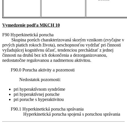
Vymedzenie podľa MKCH 10
F90 Hyperkinetická porucha
Skupina porúch charakterizovaná skorým vznikom (zvyčajne v
prvých piatich rokoch života), neschopnosťou vydržať pri činnosti
vyžadujúcej kognitívnu účasť, tendenciou prechádzať z jednej
činnosti na druhú bez ich dokončenia a dezorganizovanou,
nedostatočne regulovanou a nadmernou aktivitou.
F90.0 Porucha aktivity a pozornosti
Nedostatok pozornosti:
pri hyperaktívnom syndróme
pri hyperaktívnej poruche
pri poruche s hyperaktivitou
F90.1 Hyperkinetická porucha správania
Hyperkinetická porucha spojená s poruchou správania