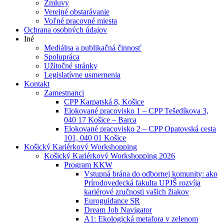
Zmluvy
Verejné obstarávanie
Voľné pracovné miesta
Ochrana osobných údajov
Iné
Mediálna a publikačná činnosť
Spolupráca
Užitočné stránky
Legislatívne usmernenia
Kontakt
Zamestnanci
CPP Karpatská 8, Košice
Elokované pracovisko 1 – CPP Tešedíkova 3,
040 17 Košice – Barca
Elokované pracovisko 2 – CPP Opatovská cesta
101, 040 01 Košice
Košický Kariérkový Workshopping
Košický Kariérkový Workshopping 2026
Program KKW
Vstupná brána do odbornej komunity: ako
Prírodovedecká fakulta UPJŠ rozvíja
kariérové zručnosti vašich žiakov
Euroguidance SR
Dream Job Navigator
A1: Ekologická metafora v zelenom