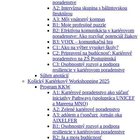
poradenstve
A2: Intervízna skupina s bálintovskou
štruktúrou
A3: Môj vnútorný kompas
B1: Moje profesijné puzzle
B2: Efektívna komunikácia v kariérovom
poradenstve: Ako rozvíjať potenciál žiakov
B3: VOIX – komunikačná hra
C1: Ako na výber vysokej školy?
C2: Pripravení na budúcnosť: Kariérové
poradenstvo na ZŠ Postupimská
C3: Osobnostný rozvoj a podpora
resiliencie v kariérovom poradenstve
Súhrn anotácií
Košický Kariérkový Workshopping 2025
Program KKW
A1: Kariérové poradenstvo ako súčasť
iniciatívy Pathways (spolupráca UNICEF
a Mareena MNO)
A2: Zelené kariérové poradenstvo
A3: adótem a ťsončurz ,jortsán oka
AIXELFER
B1: Osobnostný rozvoj a podpora
resiliencie v kariérovom poradenstve
B2: Ja a moja budúcnosť