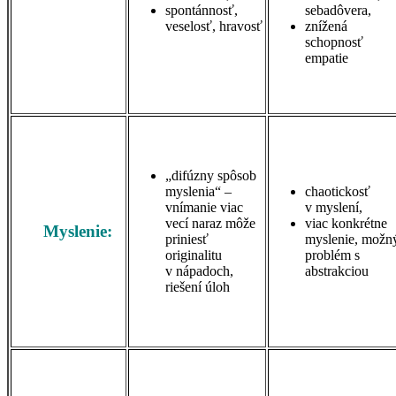
spontánnosť,
sebadôvera,
veselosť, hravosť
znížená
schopnosť
empatie
„difúzny spôsob
myslenia“ –
chaotickosť
vnímanie viac
v myslení,
vecí naraz môže
viac konkrétne
M
yslenie:
priniesť
myslenie, možn
originalitu
problém s
v nápadoch,
abstrakciou
riešení úloh