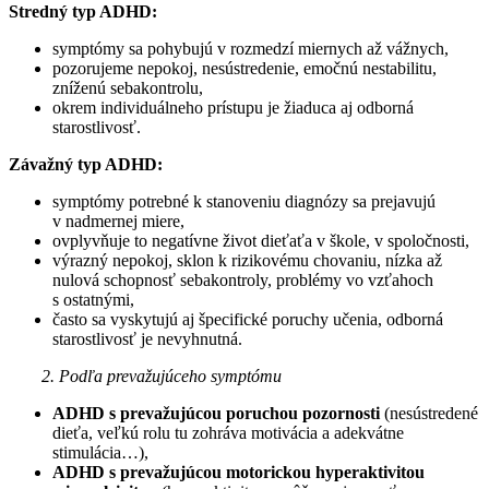
Stredný typ ADHD:
symptómy sa pohybujú v rozmedzí miernych až vážnych,
pozorujeme nepokoj, nesústredenie, emočnú nestabilitu,
zníženú sebakontrolu,
okrem individuálneho prístupu je žiaduca aj odborná
starostlivosť.
Závažný typ ADHD:
symptómy potrebné k stanoveniu diagnózy sa prejavujú
v nadmernej miere,
ovplyvňuje to negatívne život dieťaťa v škole, v spoločnosti,
výrazný nepokoj, sklon k rizikovému chovaniu, nízka až
nulová schopnosť sebakontroly, problémy vo vzťahoch
s ostatnými,
často sa vyskytujú aj špecifické poruchy učenia, odborná
starostlivosť je nevyhnutná.
2. Podľa prevažujúceho symptómu
ADHD s prevažujúcou poruchou pozornosti
(nesústredené
dieťa, veľkú rolu tu zohráva motivácia a adekvátne
stimulácia…),
ADHD s prevažujúcou motorickou hyperaktivitou