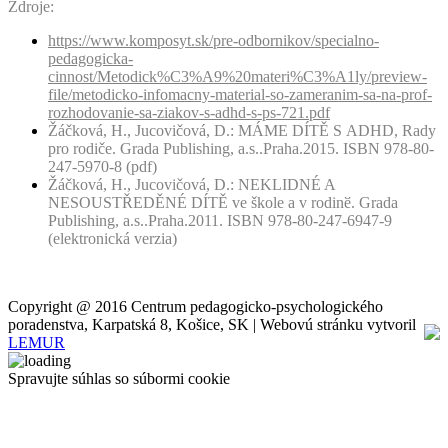
Zdroje:
https://www.komposyt.sk/pre-odbornikov/specialno-
pedagogicka-
cinnost
/Metodick%C3%A9%20materi%C3%A1ly/preview-
file/metodicko-infomacny-material-so-zameranim-sa-na-prof-
rozhodovanie-sa-ziakov-s-adhd-s-ps-721.pdf
Žáčková, H., Jucovičová, D.: MÁME DÍTĚ S ADHD, Rady
pro rodiče. Grada Publishing, a.s..Praha.2015. ISBN 978-80-
247-5970-8 (pdf)
Žáčková, H., Jucovičová, D.: NEKLIDNÉ A
NESOUSTŘEDĚNÉ DÍTĚ ve škole a v rodinӗ. Grada
Publishing, a.s..Praha.2011. ISBN 978-80-247-6947-9
(elektronická verzia)
Copyright @ 2016 Centrum pedagogicko-psychologického
poradenstva, Karpatská 8, Košice, SK | Webovú stránku vytvoril
LEMUR
Spravujte súhlas so súbormi cookie