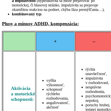
a impulzivitou
(hyperaktivita sa môže prejavovať po
motorickej, či hlasovej stránke, impulzivita sa prejavuje
okamžitou reakciou na podnet, chýba fáza premýšľania…),
kombinovaný typ
.
Plusy a mínusy ADHD, kompenzácia:
+
–
rýchla
unaviteľnosť,
impulzivita
vyššia
v rozhodovaní,
výkonnosť,
nesprávne
Aktivácia
schopnosť
rozhodnutia,
a motorické
rýchleho
psychomotorick
rozhodovania,
schopnosti:
nepokoj,
angažovanosť,
poruchy hrubej,
akčnosť
jemnej motoriky