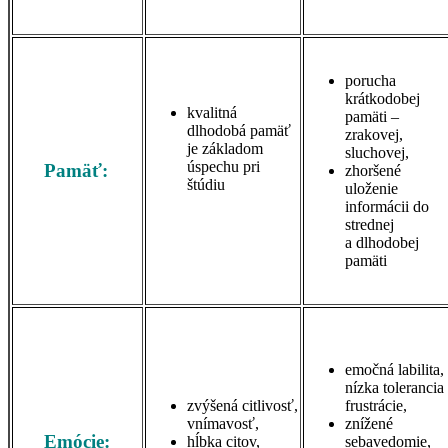
porucha
krátkodobej
kvalitná
pamäti –
dlhodobá pamäť
zrakovej,
je základom
sluchovej,
úspechu pri
Pamäť:
zhoršené
štúdiu
uloženie
informácii do
strednej
a dlhodobej
pamäti
emočná labilita,
nízka tolerancia
zvýšená citlivosť,
frustrácie,
vnímavosť,
znížené
Emócie:
hĺbka citov,
sebavedomie,