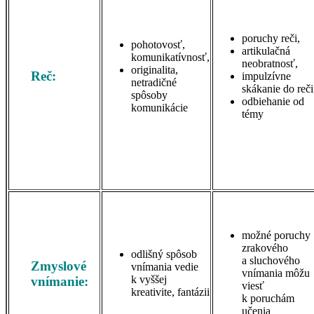
poruchy reči,
pohotovosť,
artikulačná
komunikatívnosť,
neobratnosť,
originalita,
Reč:
impulzívne
netradičné
skákanie do reči
spôsoby
odbiehanie od
komunikácie
témy
možné poruchy
zrakového
odlišný spôsob
a sluchového
Zmyslové
vnímania vedie
vnímania môžu
k vyššej
vnímanie:
viesť
kreativite, fantázii
k poruchám
učenia