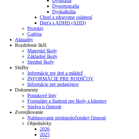
Dysgrafia
Dysortografia
Dyskalkúlia
Chorí a zdravotne oslabení
Dieťa s ADHD (ADD)
Projekty
Galéria
Aktuality
Rozdelenie škôl
Materské školy
Základné školy
Stredné školy
Služby
Informácie pre deti a mládež
INFORMÁCIE PRE RODIČOV
Informácie pre pedagógov
Dokumenty
Ponukové listy
Formuláre a žiadosti pre školy a klientov
Správa o činnosti
Zverejňovanie
Nahlasovanie protispoločenskej činnosti
Objednávky
2026
2025