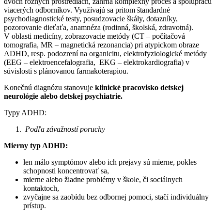
dvoch rôznych prostrediach, zahŕňa komplexný proces a spoluprácu
viacerých odborníkov. Využívajú sa pritom štandardné
psychodiagnostické testy, posudzovacie škály, dotazníky,
pozorovanie dieťaťa, anamnéza (rodinná, školská, zdravotná).
V oblasti medicíny, zobrazovacie metódy (CT – počítačová
tomografia, MR – magnetická rezonancia) pri atypickom obraze
ADHD, resp. podozrení na organicitu, elektrofyziologické metódy
(EEG – elektroencefalografia, EKG – elektrokardiografia) v
súvislosti s plánovanou farmakoterapiou.
Konečnú diagnózu stanovuje
klinické pracovisko detskej
neurológie alebo detskej psychiatrie.
Typy ADHD:
Podľa závažností poruchy
Mierny typ ADHD:
len málo symptómov alebo ich prejavy sú mierne, pokles
schopnosti koncentrovať sa,
mierne alebo žiadne problémy v škole, či sociálnych
kontaktoch,
zvyčajne sa zaobídu bez odbornej pomoci, stačí individuálny
prístup.