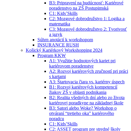
B3: Pripravení na budúcnosť: Kariérové
poradenstvo na ZŠ Postupimská
C1: Kids’Skills
C2: Mozgové dobrodružstvo 1: Logika a
matematika
C3: Mozgové dobrodružstvo 2: Tvorivosť
a jazyk
Súhrn anotácií k workshopom
INSURANCE RUSH
Košický Kariérkový Workshopping 2024
Program KKW
A1: Využitie hodnotových kariet pri
kariérovom poradenstve
A2: Rozvoj kariérových zručností pri práci
s kartami
A3: Štartovacia čiara vs. kariérny úspech
B1: Rozvoj kariérových kompetencií
žiakov ZŠ v oblasti podnikania
B2: Realita všedných dní alebo zo života
kariérovej poradkyne na základnej škole
B3: Satori alebo Woke? Workshop o
otváraní “tretieho oka” kariérového
poradcu
C1: Kids’Skills
C2: ASSET program pre stredné školy