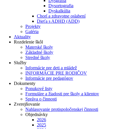
Dysgrafia
Dysortografia
Dyskalkúlia
Chorí a zdravotne oslabení
Dieťa s ADHD (ADD)
Projekty
Galéria
Aktuality
Rozdelenie škôl
Materské školy
Základné školy
Stredné školy
Služby
Informácie pre deti a mládež
INFORMÁCIE PRE RODIČOV
Informácie pre pedagógov
Dokumenty
Ponukové listy
Formuláre a žiadosti pre školy a klientov
Správa o činnosti
Zverejňovanie
Nahlasovanie protispoločenskej činnosti
Objednávky
2026
2025