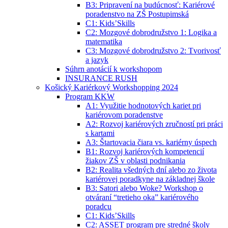
B3: Pripravení na budúcnosť: Kariérové
poradenstvo na ZŠ Postupimská
C1: Kids’Skills
C2: Mozgové dobrodružstvo 1: Logika a
matematika
C3: Mozgové dobrodružstvo 2: Tvorivosť
a jazyk
Súhrn anotácií k workshopom
INSURANCE RUSH
Košický Kariérkový Workshopping 2024
Program KKW
A1: Využitie hodnotových kariet pri
kariérovom poradenstve
A2: Rozvoj kariérových zručností pri práci
s kartami
A3: Štartovacia čiara vs. kariérny úspech
B1: Rozvoj kariérových kompetencií
žiakov ZŠ v oblasti podnikania
B2: Realita všedných dní alebo zo života
kariérovej poradkyne na základnej škole
B3: Satori alebo Woke? Workshop o
otváraní “tretieho oka” kariérového
poradcu
C1: Kids’Skills
C2: ASSET program pre stredné školy