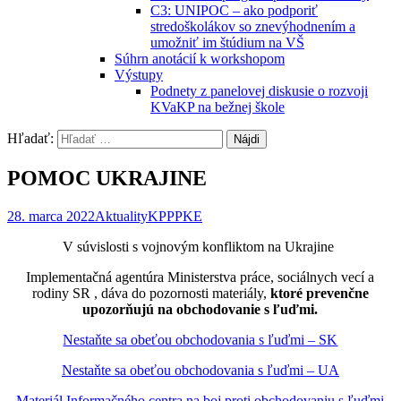
C3: UNIPOC – ako podporiť
stredoškolákov so znevýhodnením a
umožniť im štúdium na VŠ
Súhrn anotácií k workshopom
Výstupy
Podnety z panelovej diskusie o rozvoji
KVaKP na bežnej škole
Hľadať:
POMOC UKRAJINE
28. marca 2022
Aktuality
KPPPKE
V súvislosti s vojnovým konfliktom na Ukrajine
Implementačná agentúra Ministerstva práce, sociálnych vecí a
rodiny SR , dáva do pozornosti materiály,
ktoré prevenčne
upozorňujú na obchodovanie s ľuďmi.
Nestaňte sa obeťou obchodovania s ľuďmi – SK
Nestaňte sa obeťou obchodovania s ľuďmi – UA
Materiál Informačného centra na boj proti obchodovaniu s ľuďmi