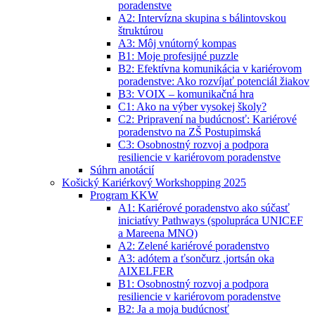
poradenstve
A2: Intervízna skupina s bálintovskou
štruktúrou
A3: Môj vnútorný kompas
B1: Moje profesijné puzzle
B2: Efektívna komunikácia v kariérovom
poradenstve: Ako rozvíjať potenciál žiakov
B3: VOIX – komunikačná hra
C1: Ako na výber vysokej školy?
C2: Pripravení na budúcnosť: Kariérové
poradenstvo na ZŠ Postupimská
C3: Osobnostný rozvoj a podpora
resiliencie v kariérovom poradenstve
Súhrn anotácií
Košický Kariérkový Workshopping 2025
Program KKW
A1: Kariérové poradenstvo ako súčasť
iniciatívy Pathways (spolupráca UNICEF
a Mareena MNO)
A2: Zelené kariérové poradenstvo
A3: adótem a ťsončurz ,jortsán oka
AIXELFER
B1: Osobnostný rozvoj a podpora
resiliencie v kariérovom poradenstve
B2: Ja a moja budúcnosť