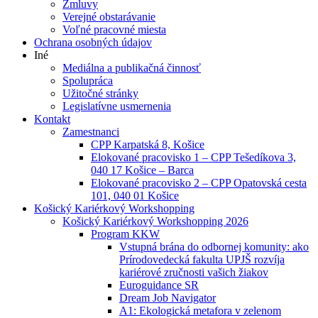
Zmluvy
Verejné obstarávanie
Voľné pracovné miesta
Ochrana osobných údajov
Iné
Mediálna a publikačná činnosť
Spolupráca
Užitočné stránky
Legislatívne usmernenia
Kontakt
Zamestnanci
CPP Karpatská 8, Košice
Elokované pracovisko 1 – CPP Tešedíkova 3,
040 17 Košice – Barca
Elokované pracovisko 2 – CPP Opatovská cesta
101, 040 01 Košice
Košický Kariérkový Workshopping
Košický Kariérkový Workshopping 2026
Program KKW
Vstupná brána do odbornej komunity: ako
Prírodovedecká fakulta UPJŠ rozvíja
kariérové zručnosti vašich žiakov
Euroguidance SR
Dream Job Navigator
A1: Ekologická metafora v zelenom