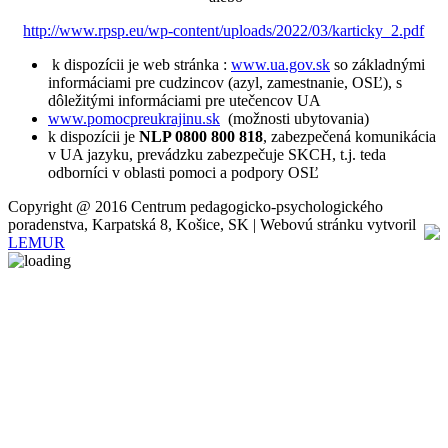
http://www.rpsp.eu/wp-content/uploads/2022/03/karticky_2.pdf
k dispozícii je web stránka :
www.ua.gov.sk
so základnými
informáciami pre cudzincov (azyl, zamestnanie, OSĽ), s
dôležitými informáciami pre utečencov UA
www.pomocpreukrajinu.sk
(možnosti ubytovania)
k dispozícii je
NLP 0800 800 818
, zabezpečená komunikácia
v UA jazyku, prevádzku zabezpečuje SKCH, t.j. teda
odborníci v oblasti pomoci a podpory OSĽ
Copyright @ 2016 Centrum pedagogicko-psychologického
poradenstva, Karpatská 8, Košice, SK | Webovú stránku vytvoril
LEMUR