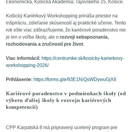
Ekonomická, Košická Akadémia; Tajovského 15, Košice.
Košický Kariérkový Workshopping prináša priestor na
inšpiráciu, zdieľanie skúseností aj praktické učenie. Tento
rok ešte viac zdôrazňujeme, že kariérové poradenstvo nie
je len o voľbe školy, ale o
rozvoji sebapoznania,
rozhodovania a zručností pre život
.
Viac informácií:
https://centrumke.sk/kosicky-karierkovy-
workshopping-2026/
Prihlásenie:
https://forms.gle/93E1NiQsWDywuGjX6
Kariérové poradenstvo v podmienkach školy (od
výberu ďalšej školy k rozvoju kariérových
kompetencií)
CPP Karpatská 8 má pripravený ucelený program pre