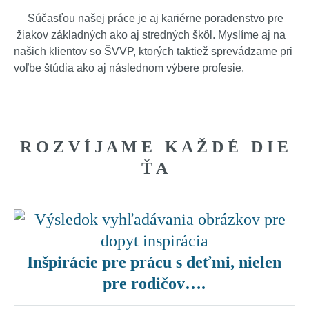
Súčasťou našej práce je aj
kariérne poradenstvo
pre
žiakov základných ako aj stredných škôl. Myslíme aj na
našich klientov so ŠVVP, ktorých taktiež sprevádzame pri
voľbe štúdia ako aj následnom výbere profesie.
R O Z V Í J A M E K A Ž D É D I E
Ť A
Inšpirácie pre prácu s deťmi, nielen
pre rodičov….