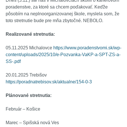
Dnes (5.11.) ste nás v Michalovciach školili o kariérovom
poradenstve, za ktoré sa chcem poďakovať. Keďže
pôsobím na neplnoorganizovanej škole, myslela som, že
toto stretnutie bude pre mňa zbytočné. NEBOLO.
Realizované stretnutia:
05.11.2025 Michalovce
https://www.poradenstvomi.sk/wp-
content/uploads/2025/10/e-Pozvanka-VaKP-a-SPT-ZS-a-
SS-.pdf
20.01.2025 Trebišov
https://poradnatrebisov.sk/aktualne/154-0-3
Plánované stretnutia:
Február – Košice
Marec – Spišská nová Ves