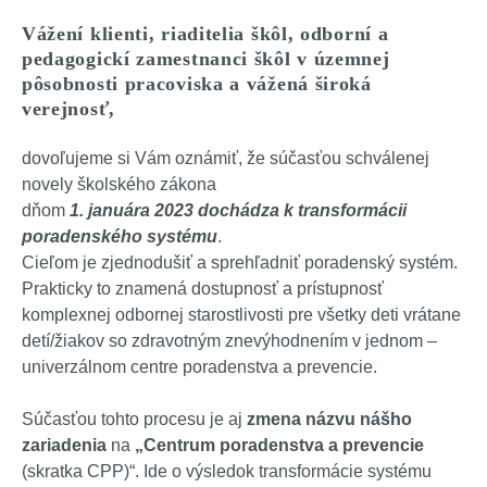
Vážení klienti, riaditelia škôl, odborní a
pedagogickí zamestnanci škôl v územnej
pôsobnosti pracoviska a vážená široká
verejnosť,
dovoľujeme si Vám oznámiť, že súčasťou schválenej
novely školského zákona
dňom
1. januára 2023 dochádza k transformácii
poradenského systému
.
Cieľom je zjednodušiť a sprehľadniť poradenský systém.
Prakticky to znamená dostupnosť a prístupnosť
komplexnej odbornej starostlivosti pre všetky deti vrátane
detí/žiakov so zdravotným znevýhodnením v jednom –
univerzálnom centre poradenstva a prevencie.
Súčasťou tohto procesu je aj
zmena názvu nášho
zariadenia
na
„Centrum poradenstva a prevencie
(skratka CPP)“. Ide o výsledok transformácie systému