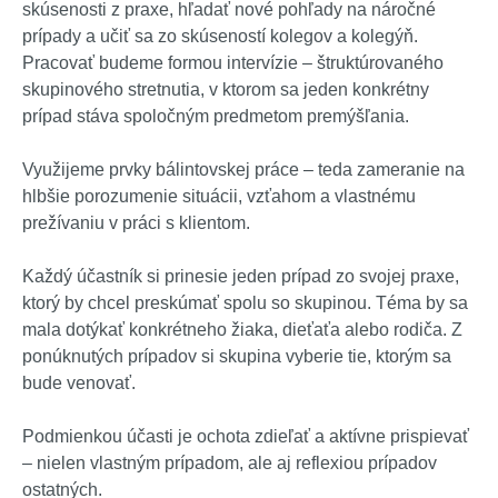
skúsenosti z praxe, hľadať nové pohľady na náročné
prípady a učiť sa zo skúseností kolegov a kolegýň.
Pracovať budeme formou intervízie – štruktúrovaného
skupinového stretnutia, v ktorom sa jeden konkrétny
prípad stáva spoločným predmetom premýšľania.
Využijeme prvky bálintovskej práce – teda zameranie na
hlbšie porozumenie situácii, vzťahom a vlastnému
prežívaniu v práci s klientom.
Každý účastník si prinesie jeden prípad zo svojej praxe,
ktorý by chcel preskúmať spolu so skupinou. Téma by sa
mala dotýkať konkrétneho žiaka, dieťaťa alebo rodiča. Z
ponúknutých prípadov si skupina vyberie tie, ktorým sa
bude venovať.
Podmienkou účasti je ochota zdieľať a aktívne prispievať
– nielen vlastným prípadom, ale aj reflexiou prípadov
ostatných.