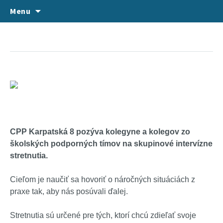
VITAJTE NA NAŠEJ STRÁNKE
Skip
Hľadať:
CPP Karpatská 8, Košice
Menu
to
content
CPP Karpatská 8 pozýva kolegyne a kolegov zo
školských podporných tímov na skupinové intervízne
stretnutia.
Cieľom je naučiť sa hovoriť o náročných situáciách z
praxe tak, aby nás posúvali ďalej.
Stretnutia sú určené pre tých, ktorí chcú zdieľať svoje