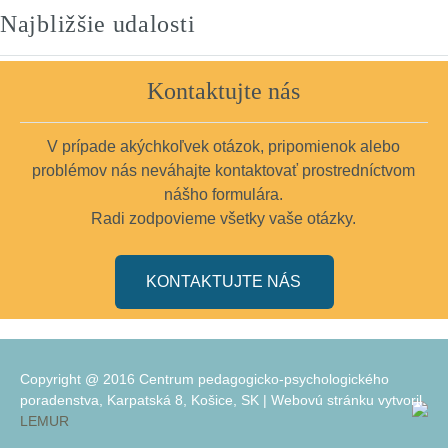
Najbližšie udalosti
Kontaktujte nás
V prípade akýchkoľvek otázok, pripomienok alebo
problémov nás neváhajte kontaktovať prostredníctvom
nášho formulára.
Radi zodpovieme všetky vaše otázky.
KONTAKTUJTE NÁS
Copyright @ 2016 Centrum pedagogicko-psychologického
poradenstva, Karpatská 8, Košice, SK | Webovú stránku vytvoril
LEMUR