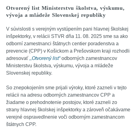
Otvorený list Ministerstvu školstva, výskumu,
vývoja a mládeže Slovenskej republiky
V súvislosti s verejným vystúpením pani hlavnej školskej
inšpektorky, v relácii STVR dňa 11. 08. 2025 sme sa ako
odborní zamestnanci štátnych centier poradenstva a
prevencie (CPP) v Košickom a Prešovskom kraji rozhodli
adresovať
,,Otvorený list“
odborných zamestnancov
Ministerstvu školstva, výskumu, vývoja a mládeže
Slovenskej republiky.
So znepokojením sme prijali výroky, ktoré zazneli v tejto
relácii na adresu odborných zamestnancov CPP a
žiadame o prehodnotenie postojov, ktoré zazneli zo
strany hlavnej školskej inšpektorky a zároveň očakávame
verejné ospravedlnenie voči odborným zamestnancom
štátnych CPP.