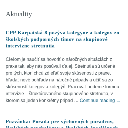
Aktuality
CPP Karpatská 8 pozýva kolegyne a kolegov zo
školských podporných tímov na skupinové
intervízne stretnutia
Cieľom je naučiť sa hovoriť o náročných situáciách z
praxe tak, aby nás posúvali ďalej. Stretnutia sú určené
pre tých, ktorí chcú zdieľať svoje skúsenosti z praxe,
hľadať nové pohľady na náročné prípady a učiť sa zo
skúseností kolegov a kolegýň. Pracovať budeme formou
intervízie – štruktúrovaného skupinového stretnutia, v
CPP K
ktorom sa jeden konkrétny prípad …
Continue reading
→
Pozvánka: Porada pre výchovných poradcov,