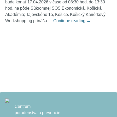
bude konať 17.04.2026 v čase od 08:30 hod. do 13:30
hod. na pôde Súkromnej SOŠ Ekonomická, Košická
Akadémia; Tajovského 15, Košice. Košický Kariérkový
Košický Kariérk
Workshopping prináša …
Continue reading
→
Centrum
poradenstva a prevencie