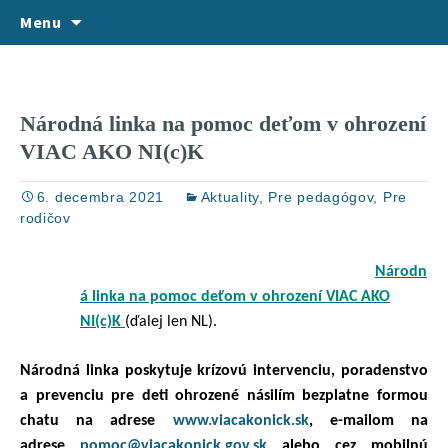
VITAJTE NA NAŠEJ STRÁNKE
Skip
Hľadať:
CPP Karpatská 8, Košice
Menu
to
content
Národná linka na pomoc deťom v ohrození
VIAC AKO NI(c)K
6. decembra 2021
Aktuality
,
Pre pedagógov
,
Pre
rodičov
Národn
á linka na pomoc deťom v ohrození VIAC AKO
NI(c)K
(ďalej len NL).
Národná linka poskytuje krízovú intervenciu, poradenstvo
a prevenciu pre deti ohrozené násilím bezplatne formou
chatu na adrese
www.viacakonick.sk
, e-mailom na
adrese
pomoc@viacakonick.gov.sk
alebo cez mobilnú