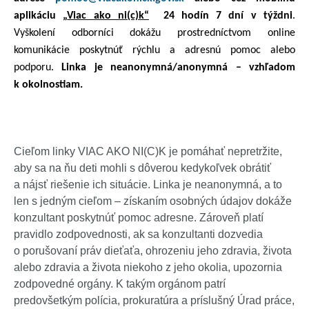
aplikáciu „
Viac ako ni(c)k“
24 hodín 7 dní v týždni
.
Vyškolení odborníci dokážu prostredníctvom online
komunikácie poskytnúť rýchlu a adresnú pomoc alebo
podporu.
Linka je neanonymná/anonymná – vzhľadom
k okolnostiam.
Cieľom linky VIAC AKO NI(C)K je pomáhať nepretržite,
aby sa na ňu deti mohli s dôverou kedykoľvek obrátiť
a nájsť riešenie ich situácie. Linka je neanonymná, a to
len s jedným cieľom – získaním osobných údajov dokáže
konzultant poskytnúť pomoc adresne. Zároveň platí
pravidlo zodpovednosti, ak sa konzultanti dozvedia
o porušovaní práv dieťaťa, ohrozeniu jeho zdravia, života
alebo zdravia a života niekoho z jeho okolia, upozornia
zodpovedné orgány. K takým orgánom patrí
predovšetkým polícia, prokuratúra a príslušný Úrad práce,