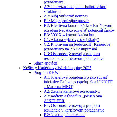
poradenstve
A2: Intervízna skupina s bálintovskou
štruktúrou
A3: Môj vnútorný kompas
B1: Moje profesijné puzzle
B2: Efektívna komunikácia v kariérovom
poradenstve: Ako rozvíjať potenciál žiakov
B3: VOIX – komunikačná hra
C1: Ako na výber vysokej školy?
C2: Pripravení na budúcnosť: Kariérové
poradenstvo na ZŠ Postupimská
C3: Osobnostný rozvoj a podpora
resiliencie v kariérovom poradenstve
Súhrn anotácií
Košický Kariérkový Workshopping 2025
Program KKW
A1: Kariérové poradenstvo ako súčasť
iniciatívy Pathways (spolupráca UNICEF
a Mareena MNO)
A2: Zelené kariérové poradenstvo
A3: adótem a ťsončurz ,jortsán oka
AIXELFER
B1: Osobnostný rozvoj a podpora
resiliencie v kariérovom poradenstve
B2: Ja a moja budúcnosť