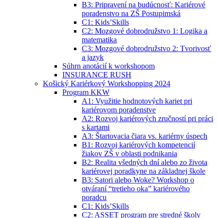
B3: Pripravení na budúcnosť: Kariérové
poradenstvo na ZŠ Postupimská
C1: Kids’Skills
C2: Mozgové dobrodružstvo 1: Logika a
matematika
C3: Mozgové dobrodružstvo 2: Tvorivosť
a jazyk
Súhrn anotácií k workshopom
INSURANCE RUSH
Košický Kariérkový Workshopping 2024
Program KKW
A1: Využitie hodnotových kariet pri
kariérovom poradenstve
A2: Rozvoj kariérových zručností pri práci
s kartami
A3: Štartovacia čiara vs. kariérny úspech
B1: Rozvoj kariérových kompetencií
žiakov ZŠ v oblasti podnikania
B2: Realita všedných dní alebo zo života
kariérovej poradkyne na základnej škole
B3: Satori alebo Woke? Workshop o
otváraní “tretieho oka” kariérového
poradcu
C1: Kids’Skills
C2: ASSET program pre stredné školy