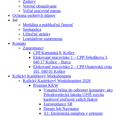
Zmluvy
Verejné obstarávanie
Voľné pracovné miesta
Ochrana osobných údajov
Iné
Mediálna a publikačná činnosť
Spolupráca
Užitočné stránky
Legislatívne usmernenia
Kontakt
Zamestnanci
CPP Karpatská 8, Košice
Elokované pracovisko 1 – CPP Tešedíkova 3,
040 17 Košice – Barca
Elokované pracovisko 2 – CPP Opatovská cesta
101, 040 01 Košice
Košický Kariérkový Workshopping
Košický Kariérkový Workshopping 2026
Program KKW
Vstupná brána do odbornej komunity: ako
Prírodovedecká fakulta UPJŠ rozvíja
kariérové zručnosti vašich žiakov
Euroguidance SR
Dream Job Navigator
A1: Ekologická metafora v zelenom