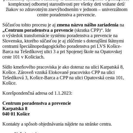
komplexnej odbornej starostlivosti pre všetky deti vrátane detí/
žiakov so zdravotným znevýhodnením v jednom – univerzálnom
centre poradenstva a prevencie.
Súčasťou tohto procesu je aj
zmena názvu nášho zariadenia
na
„Centrum poradenstva a prevencie
(skratka CPP)“. Ide
o výsledok transformácie systému poradenstva a prevencie na
Slovensku, ktorého súčasťou je aj zlúčenie s doterajšími štátnymi
centrami špeciálnopedagogického poradenstva pri LVS Košice-
Barca na Tešedíkovej ulici 3 a pri Spojenej škole na Opatovskej
ceste 101 v Košiciach.
Sídlo kmeňového pracoviska je ako doteraz na ulici Karpatská 8,
Košice. Zároveň vzniká Elokované pracovisko CPP na ulici
Tešedíková 3, Košice-Barca a CPP na ulici Opatovská cesta 101,
Košice.
Korešpondenčná adresa od 1.1.2023:
Centrum poradenstva a prevencie
Karpatská 8
040 01 Košice
Kontakty a spôsob objednávania nájdete na stránke centra.