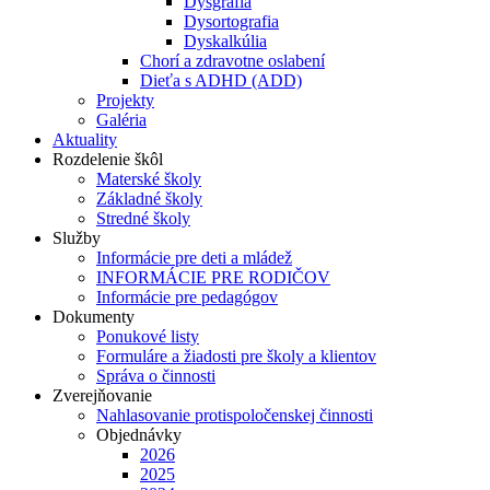
Dysgrafia
Dysortografia
Dyskalkúlia
Chorí a zdravotne oslabení
Dieťa s ADHD (ADD)
Projekty
Galéria
Aktuality
Rozdelenie škôl
Materské školy
Základné školy
Stredné školy
Služby
Informácie pre deti a mládež
INFORMÁCIE PRE RODIČOV
Informácie pre pedagógov
Dokumenty
Ponukové listy
Formuláre a žiadosti pre školy a klientov
Správa o činnosti
Zverejňovanie
Nahlasovanie protispoločenskej činnosti
Objednávky
2026
2025