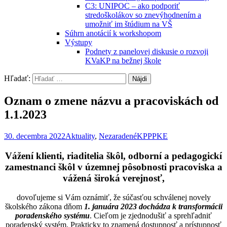
C3: UNIPOC – ako podporiť
stredoškolákov so znevýhodnením a
umožniť im štúdium na VŠ
Súhrn anotácií k workshopom
Výstupy
Podnety z panelovej diskusie o rozvoji
KVaKP na bežnej škole
Hľadať:
Oznam o zmene názvu a pracoviskách od
1.1.2023
30. decembra 2022
Aktuality
,
Nezaradené
KPPPKE
Vážení klienti, riaditelia škôl, odborní a pedagogickí
zamestnanci škôl v územnej pôsobnosti pracoviska a
vážená široká verejnosť,
dovoľujeme si Vám oznámiť, že súčasťou schválenej novely
školského zákona dňom
1. januára 2023 dochádza k transformácii
poradenského systému
. Cieľom je zjednodušiť a sprehľadniť
poradenský systém. Prakticky to znamená dostupnosť a prístupnosť