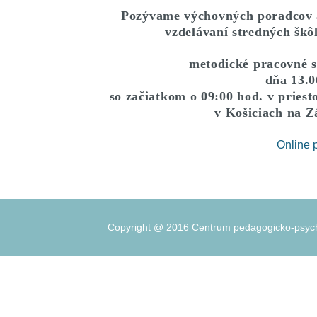
Pozývame výchovných poradcov
vzdelávaní stredných škô
metodické pracovné st
dňa 13.0
so začiatkom o 09:00 hod. v pries
v Košiciach na Zá
Online 
Copyright @ 2016 Centrum pedagogicko-psycho