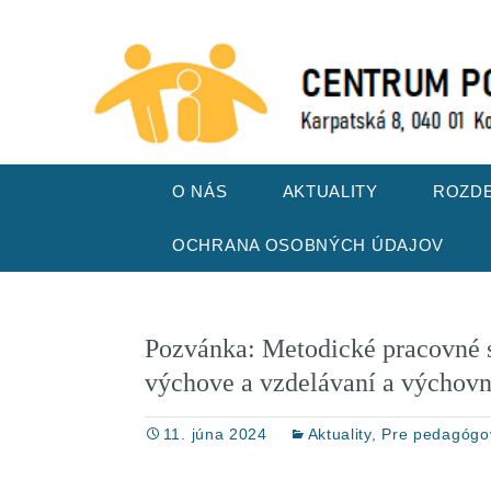
VITAJTE NA NAŠEJ STRÁNKE
CPP Karpat
Skip
O NÁS
AKTUALITY
ROZDE
to
content
ORGANIZAČNÁ ŠTRUKTÚRA
OCHRANA OSOBNÝCH ÚDAJOV
MATER
KARIÉROVÉ PORADENSTVO
ZÁKLA
Pozvánka: Metodické pracovné s
ŠPECIÁLNOPEDAGOGICKÉ
STRED
PORADENSTVO
výchove a vzdelávaní a výchovn
PROJEKTY
11. júna 2024
Aktuality
,
Pre pedagógo
GALÉRIA