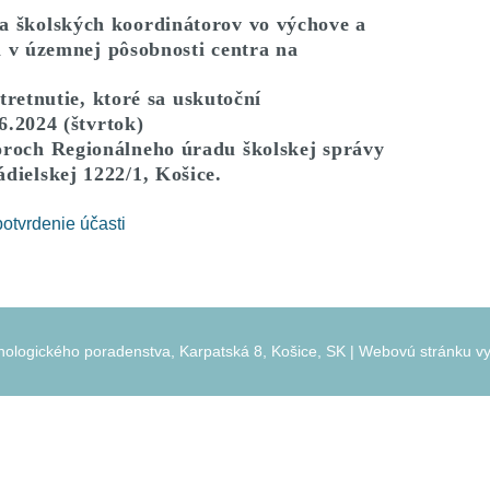
PRACOVNÉHO TE
VER
a
školských koordinátorov vo výchove a
VÝVINOVÉ PORUCHY UČENIA
DYSLEXIA
l v územnej pôsobnosti centra na
PRE MŠ: TRÉNIN
VOĽ
FONEMATICKÉH
retnutie, ktoré sa uskutoční
CHORÍ A ZDRAVOTNE
DYSGRAFIA
UVEDOMOVANIA P
OSLABENÍ
6.2024 (štvrtok)
PREDŠKOLSKOM 
toroch Regionálneho úradu školskej správy
D. B. EĽKONINA
DYSORTOGRAFI
DIEŤA S ADHD (ADD)
dielskej 1222/1, Košice.
PRE ZŠ: TRÉNIN
DYSKALKÚLIA
FONEMATICKÉH
potvrdenie účasti
UVEDOMOVANIA P
PREDŠKOLSKOM 
EĽKONINA 2 – G
ČASŤ
logického poradenstva, Karpatská 8, Košice, SK | Webovú stránku vy
KUPREV
K U P O Z